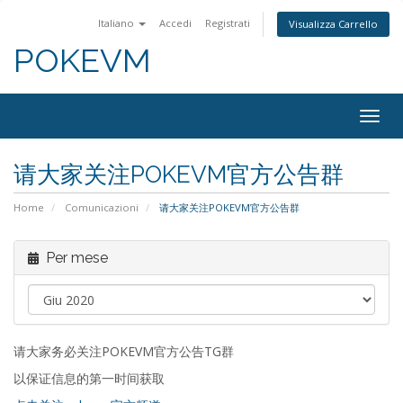
Italiano
Accedi
Registrati
Visualizza Carrello
POKEVM
Togg
navig
请大家关注POKEVM官方公告群
Home
Comunicazioni
请大家关注POKEVM官方公告群
Per mese
请大家务必关注POKEVM官方公告TG群
以保证信息的第一时间获取