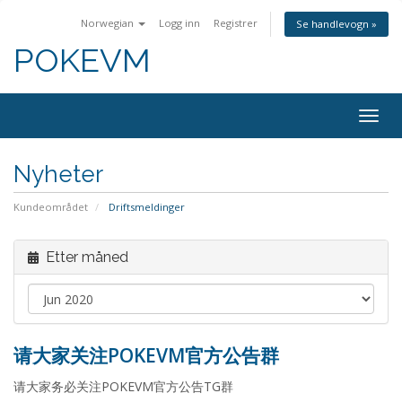
Norwegian
Logg inn
Registrer
Se handlevogn »
POKEVM
Togg
navig
Nyheter
Kundeområdet
Driftsmeldinger
Etter måned
请大家关注POKEVM官方公告群
请大家务必关注POKEVM官方公告TG群