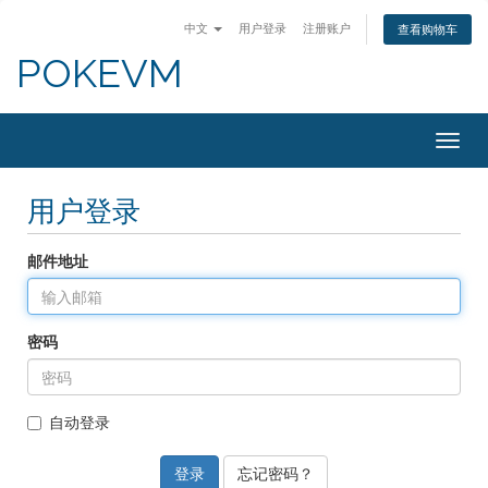
中文
用户登录
注册账户
查看购物车
POKEVM
Togg
navig
用户登录
邮件地址
密码
自动登录
忘记密码？