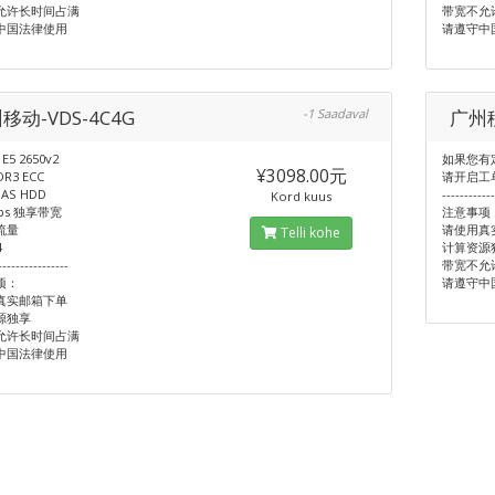
允许长时间占满
带宽不允
中国法律使用
请遵守中
移动-VDS-4C4G
-1 Saadaval
广州移
 E5 2650v2
如果您有
¥3098.00元
DR3 ECC
请开启工
SAS HDD
-----------
Kord kuus
bps 独享带宽
注意事项
流量
请使用真
Telli kohe
4
计算资源
----------------
带宽不允
项：
请遵守中
真实邮箱下单
源独享
允许长时间占满
中国法律使用