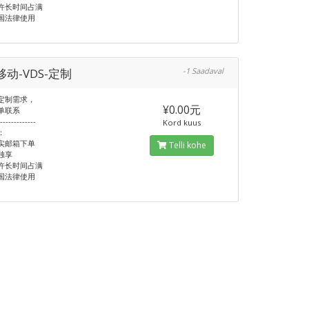
许长时间占满
国法律使用
动-VDS-定制
-1 Saadaval
定制需求，
¥0.00元
单联系
--------------
Kord kuus
：
实邮箱下单
Telli kohe
独享
许长时间占满
国法律使用