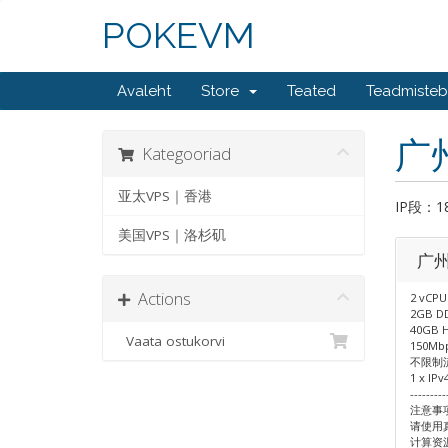
POKEVM
Avaleht
Store
Teated
Teadmiste
广州
Kategooriad
亚太VPS｜香港
IP段：183
美国VPS｜洛杉矶
广州
Actions
2 vCPU
2GB D
40GB 
Vaata ostukorvi
150M
不限制
1 x IPv
---------
注意事
请使用
计算资