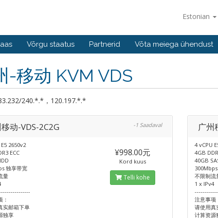
Estonian
baas
Võrgu staatus
Partnerid
Võta meiega ühendust
-移动 KVM VDS
.232/240.*.*，120.197.*.*
移动-VDS-2C2G
-1 Saadaval
广州移
 E5 2650v2
4 vCPU E
¥998.00元
DR3 ECC
4GB DDR
HDD
40GB SA
Kord kuus
bps 独享带宽
300Mbp
流量
不限制流
Telli kohe
4
1 x IPv4
----------------
-----------
项：
注意事项
真实邮箱下单
请使用真
源独享
计算资源