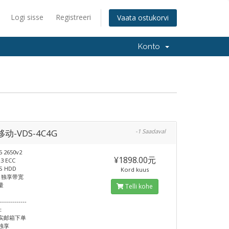
Logi sisse
Registreeri
Vaata ostukorvi
Konto
动-VDS-4C4G
-1 Saadaval
5 2650v2
¥1898.00元
3 ECC
S HDD
Kord kuus
s 独享带宽
量
Telli kohe
--------------
：
实邮箱下单
独享