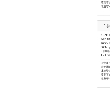
带宽不
请遵守
广州
4 vCPU
4GB D
40GB 
500M
不限制
1 x IPv
---------
注意事
请使用
计算资
带宽不
请遵守