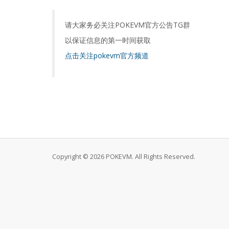
请大家务必关注POKEVM官方公告TG群
以保证信息的第一时间获取
点击关注pokevm官方频道
Copyright © 2026 POKEVM. All Rights Reserved.