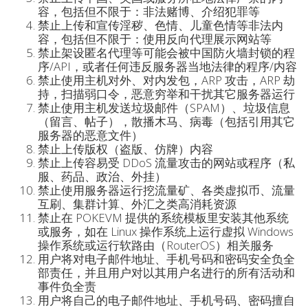
容，包括但不限于：非法赌博、介绍犯罪等
禁止上传和宣传淫秽、色情、儿童色情等非法内
容，包括但不限于：使用反向代理展示网站等
禁止架设匿名代理等可能会被中国防火墙封锁的程
序/API，或者任何违反服务器当地法律的程序/内容
禁止使用主机对外、对内发包，ARP 攻击，ARP 劫
持，扫描弱口令，恶意穷举和干扰其它服务器运行
禁止使用主机发送垃圾邮件（SPAM）、垃圾信息
（留言、帖子），散播木马、病毒（包括引用其它
服务器的恶意文件）
禁止上传版权（盗版、仿牌）内容
禁止上传容易受 DDoS 流量攻击的网站或程序（私
服、药品、政治、外挂）
禁止使用服务器运行挖流量矿、各类虚拟币、流量
互刷、集群计算、外汇之类高消耗资源
禁止在 POKEVM 提供的系统模板里安装其他系统
或服务，如在 Linux 操作系统上运行虚拟 Windows
操作系统或运行软路由（RouterOS）相关服务
用户将对电子邮件地址、手机号码和密码安全负全
部责任，并且用户对以其用户名进行的所有活动和
事件负全责
用户将自己的电子邮件地址、手机号码、密码擅自