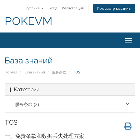
Русский
Вход
Регистрация
Просмотр корзины
POKEVM
Togg
navig
База знаний
Портал
База знаний
服务条款
TOS
Категории
TOS
一、免责条款和数据丢失处理方案