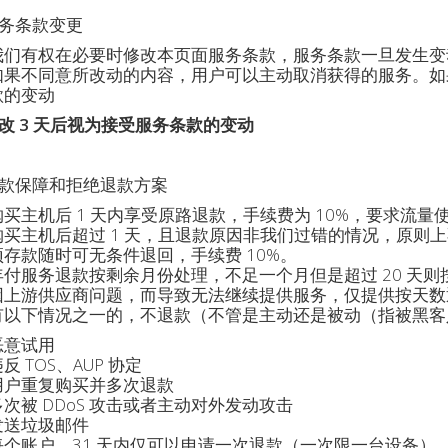
务条款变更
我们有权在必要时修改本页面服务条款，服务条款一旦发生变
如果不同意所改动的内容，用户可以主动取消获得的服务。如
款的变动
改 3 天后视为接受服务条款的变动
款保障和拒绝退款方案
购买主机后 1 天内享受原路退款，手续费为 10%，要求流量使
购买主机后超过 1 天，且退款原因非我们过错的情况，原则
预存款随时可无条件退回，手续费 10%。
年付服务退款按剩余月份处理，不足一个月但是超过 20 天则按
因上游供应商问题，而导致无法继续提供服务，仅提供按天数
有以下情况之一的，不退款（不管是主动还是被动（指被黑客
恶意试用
反 TOS、AUP 协定
用户重复购买并多次退款
多次被 DDoS 攻击或者主动对外发动攻击
发送垃圾邮件
每个账户，31 天内仅可以申请一次退款（一次限一台设备）