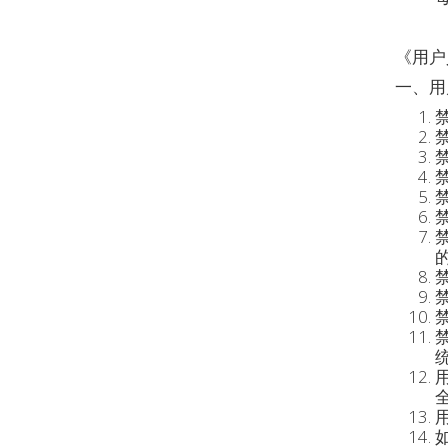
《用户
一、用
禁