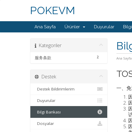
POKEVM
Ana Sayfa
Ürünler
Duyurular
Bilg
Bil
Kategoriler
2
服务条款
Ana Sayfa
TO
Destek
一、免
Destek Bildirimlerim
Duyurular
Bilgi Bankası
Dosyalar