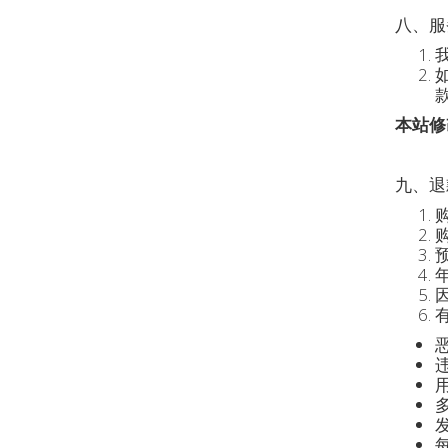
八、服
本站修
九、退
违