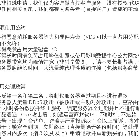
除非特殊申请，我们仅为客户做直接客户服务。没有授权“代购
现任何相关问题，我们都视为购买者（直接客户）造成的主动
源使用公约
不得恶意消耗服务器算力和硬件寿命（VDS 可以一直占用分配
为不允许）
不得恶意占用大量磁盘 I/O
不得长时间满负荷占用峰值带宽或使用影响数据中心公共网络
服务器带宽均为峰值带宽（非独享带宽），请不要长期占满，否则会
服务器谢绝长时间、大流量纯代理性质的连接（包括服务商节
用处理政策
违反第一条和第二条，将封锁服务器至过期且不进行退款
服务器大流量 DDoS 攻击（被攻击或主动对外攻击），空路由封
24 小时备份数据并终止服务，锁定服务器至过期并且不进行
产品遭遇 DDoS攻击后，如遭运营商封锁IP，不解封，不退款
账号下出现 1 台钓鱼、诈骗等严重投诉或 1 台以上投诉，
限于：锁定至到期、立即终止（直接删除无备份时间）等处理
自然月内多次（指 3 次及以上）申请退款并重新购买的，我