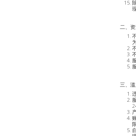
二、资
三、滥