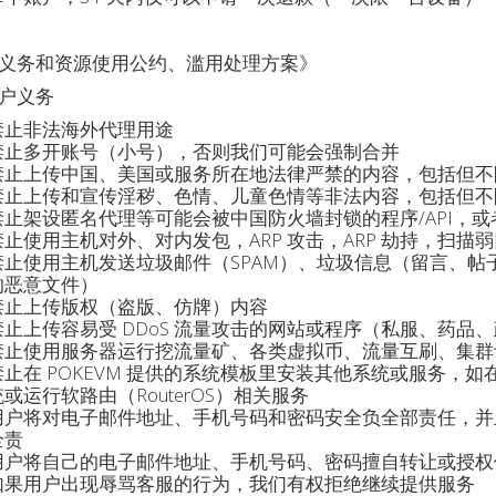
义务和资源使用公约、滥用处理方案》
户义务
禁止非法海外代理用途
禁止多开账号（小号），否则我们可能会强制合并
禁止上传中国、美国或服务所在地法律严禁的内容，包括但不
禁止上传和宣传淫秽、色情、儿童色情等非法内容，包括但不
禁止架设匿名代理等可能会被中国防火墙封锁的程序/API，
禁止使用主机对外、对内发包，ARP 攻击，ARP 劫持，扫
禁止使用主机发送垃圾邮件（SPAM）、垃圾信息（留言、
的恶意文件）
禁止上传版权（盗版、仿牌）内容
禁止上传容易受 DDoS 流量攻击的网站或程序（私服、药品
禁止使用服务器运行挖流量矿、各类虚拟币、流量互刷、集群
止在 POKEVM 提供的系统模板里安装其他系统或服务，如在 Li
统或运行软路由（RouterOS）相关服务
用户将对电子邮件地址、手机号码和密码安全负全部责任，并
全责
用户将自己的电子邮件地址、手机号码、密码擅自转让或授权
如果用户出现辱骂客服的行为，我们有权拒绝继续提供服务