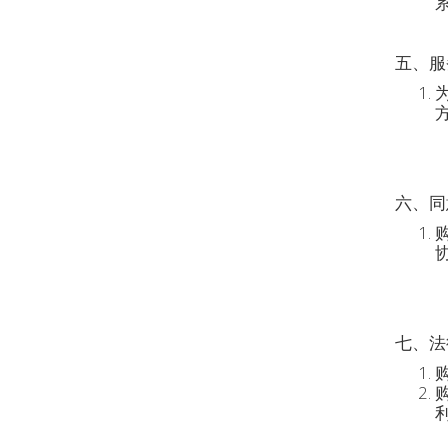
五、服
六、同
七、法