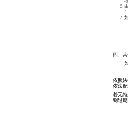
四、其
依照法
依法配
若无特
到过期