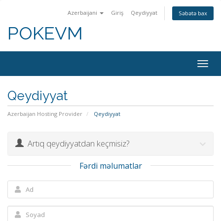
Azerbaijani
Giriş
Qeydiyyat
Səbətə bax
POKEVM
Togg
navig
Qeydiyyat
Azerbaijan Hosting Provider
Qeydiyyat
Artıq qeydiyyatdan keçmisiz?
Fərdi məlumatlar