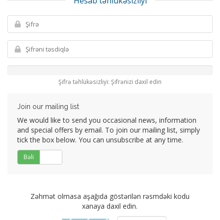
Hesab təhlükəsizliyi
Şifrə təhlükəsizliyi: Şifrənizi daxil edin
Join our mailing list
We would like to send you occasional news, information
and special offers by email. To join our mailing list, simply
tick the box below. You can unsubscribe at any time.
Bəli
Xeyr
Zəhmət olmasa aşağıda göstərilən rəsmdəki kodu
xanaya daxil edin.