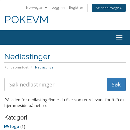
Norwegian
Logg inn
Registrer
Se handlevogn »
POKEVM
Togg
navig
Nedlastinger
Kundeområdet
Nedlastinger
På siden for nedlasting finner du filer som er relevant for å få din
hjemmeside på nett o.l.
Kategori
logo
(1)