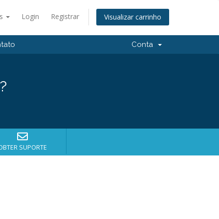
ês
Login
Registrar
Visualizar carrinho
tato
Conta
?
OBTER SUPORTE