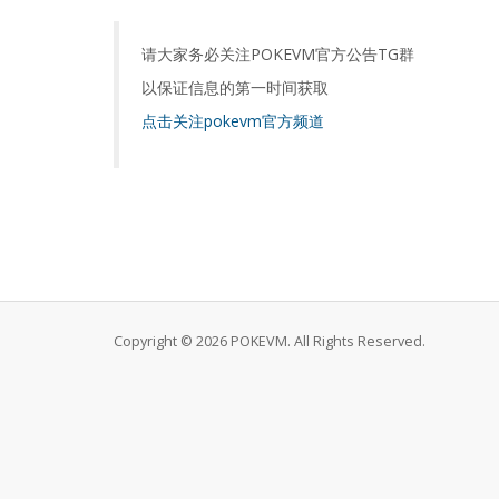
请大家务必关注POKEVM官方公告TG群
以保证信息的第一时间获取
点击关注pokevm官方频道
Copyright © 2026 POKEVM. All Rights Reserved.